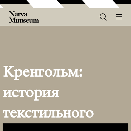
Кренгольм:
история
текстильного