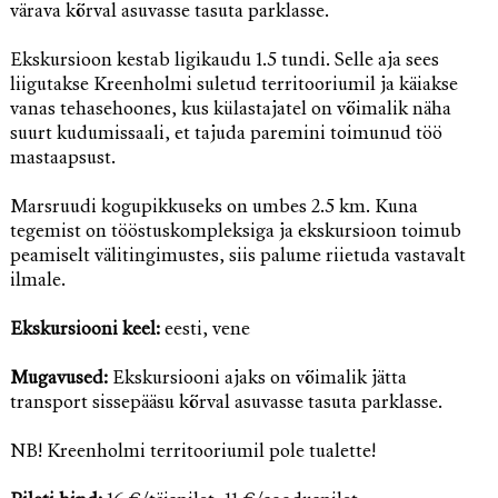
värava kõrval asuvasse tasuta parklasse.
Ekskursioon kestab ligikaudu 1.5 tundi. Selle aja sees
liigutakse Kreenholmi suletud territooriumil ja käiakse
vanas tehasehoones, kus külastajatel on võimalik näha
suurt kudumissaali, et tajuda paremini toimunud töö
mastaapsust.
Marsruudi kogupikkuseks on umbes 2.5 km. Kuna
tegemist on tööstuskompleksiga ja ekskursioon toimub
peamiselt välitingimustes, siis palume riietuda vastavalt
ilmale.
Ekskursiooni keel:
eesti, vene
Mugavused:
Ekskursiooni ajaks on võimalik jätta
transport sissepääsu kõrval asuvasse tasuta parklasse.
NB! Kreenholmi territooriumil pole tualette!