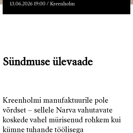
13.06.2026 19:00 / Kreenholm
Sündmuse ülevaade
Kreenholmi manufaktuurile pole
võrdset – sellele Narva vahutavate
koskede vahel mürisenud rohkem kui
kümne tuhande töölisega