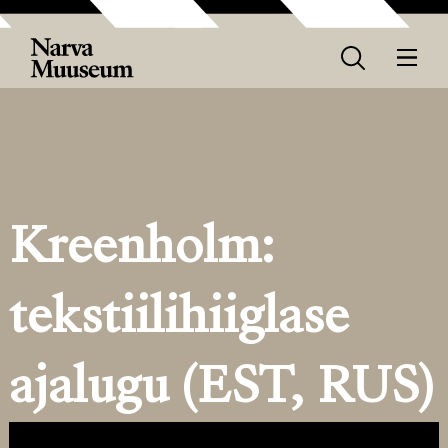
Kreenholm:
tekstiilihiiglase
ajalugu (EST, RUS)