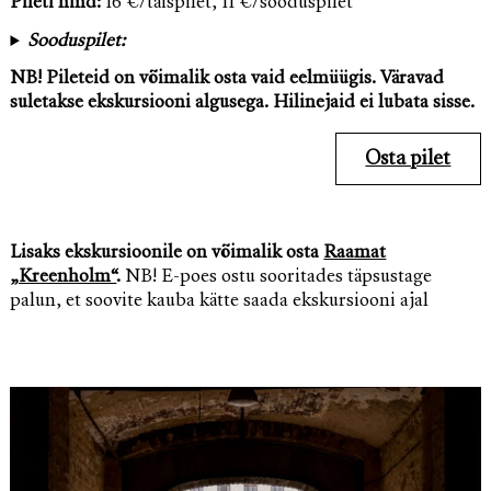
Pileti hind:
16 €/täispilet, 11 €/sooduspilet
Sooduspilet:
NB! Pileteid on võimalik osta vaid eelmüügis. Väravad
suletakse ekskursiooni algusega. Hilinejaid ei lubata sisse.
Osta pilet
Lisaks ekskursioonile on võimalik osta
Raamat
„Kreenholm“
.
NB! E-poes ostu sooritades täpsustage
palun, et soovite kauba kätte saada ekskursiooni ajal